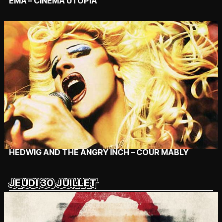
EMA – CINÉMA UTOPIA
HEDWIG AND THE ANGRY INCH – COUR MABLY
JEUDI 30 JUILLET