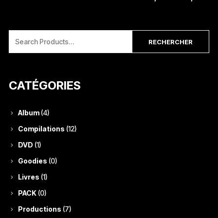
produit
d
a
pr
plusieurs
5
variations.
à
Les
10
options
peuvent
être
CATÉGORIES
choisies
sur
Album
(4)
la
page
Compilations
(12)
du
DVD
(1)
produit
Goodies
(0)
Livres
(1)
PACK
(0)
Productions
(7)