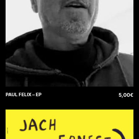
Ce
CHOIX DES OPTIONS
PAUL FELIX – EP
5,00
€
produit
a
plusieurs
variations.
Les
options