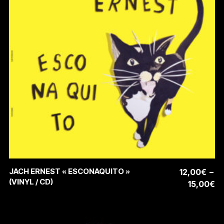
peuvent
être
choisies
sur
la
page
du
produit
Ce
CHOIX DES OPTIONS
JACH ERNEST « ESCONAQUITO »
12,00
€
–
produit
(VINYL / CD)
Pl
15,00
€
a
d
plusieurs
pr
variations.
12