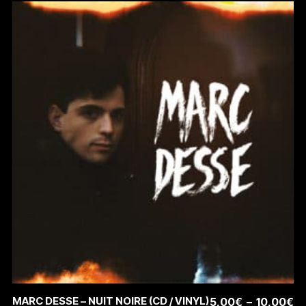
Ce
CHOIX DES OPTIONS
MARC DESSE – NUIT NOIRE (CD / VINYL)
Pl
5,00
€
–
10,00
€