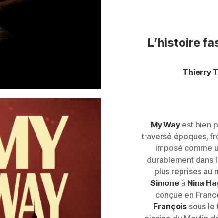
L’histoire f
Thierry T
My Way
est bien p
traversé époques, fro
imposé comme une
durablement dans l’
plus reprises au
Simone
à
Nina Ha
conçue en Franc
François
sous le 
piscine du Moulin d