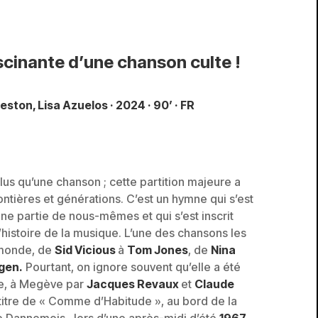
ascinante d’une chanson culte !
eston, Lisa Azuelos · 2024 · 90’ · FR
lus qu’une chanson ; cette partition majeure a
ntières et générations. C’est un hymne qui s’est
 partie de nous-mêmes et qui s’est inscrit
histoire de la musique. L’une des chansons les
 monde, de
Sid Vicious
à
Tom Jones
, de
Nina
gen.
Pourtant, on ignore souvent qu’elle a été
e, à Megève par
Jacques Revaux
et
Claude
titre de « Comme d’Habitude », au bord de la
e Dannemois , lors d’une après-midi d’été
1967
.